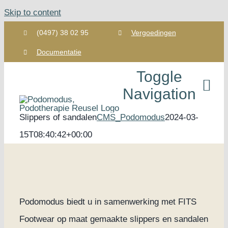
Skip to content
(0497) 38 02 95
Vergoedingen
Documentatie
Toggle
Navigation
Slippers of sandalen
CMS_Podomodus
2024-03-
Home
15T08:40:42+00:00
Over on
Podothe
Podomodus biedt u in samenwerking met FITS
Footwear op maat gemaakte slippers en sandalen