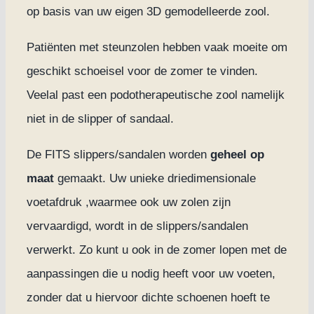
Werkwij
op basis van uw eigen 3D gemodelleerde zool.
Patiënten met steunzolen hebben vaak moeite om
Werkzol
geschikt schoeisel voor de zomer te vinden.
Slippers
Veelal past een podotherapeutische zool namelijk
niet in de slipper of sandaal.
Documen
De FITS slippers/sandalen worden
geheel op
maat
gemaakt. Uw unieke driedimensionale
Vergoed
voetafdruk ,waarmee ook uw zolen zijn
vervaardigd, wordt in de slippers/sandalen
Opening
verwerkt. Zo kunt u ook in de zomer lopen met de
aanpassingen die u nodig heeft voor uw voeten,
Contact
zonder dat u hiervoor dichte schoenen hoeft te